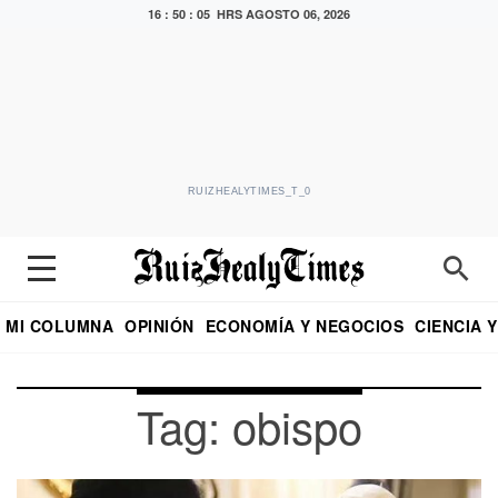
16 : 50 : 06 HRS
AGOSTO 06, 2026
RUIZHEALYTIMES_T_0
MI COLUMNA
OPINIÓN
ECONOMÍA Y NEGOCIOS
CIENCIA 
DIALOGO NOCTURNO
ECONOMISTA
EL UNIVERSAL
EDUARDO RUIZ HEALY EN FORMULA
PUEBLA
REFORMA
CRITERIO DE HI
Tag: obispo