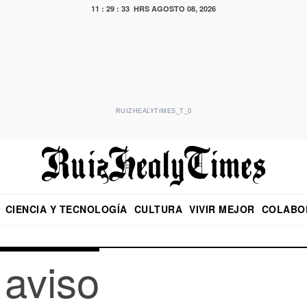
11 : 29 : 33 HRS
AGOSTO 08, 2026
RUIZHEALYTIMES_T_0
CIENCIA Y TECNOLOGÍA
CULTURA
VIVIR MEJOR
COLABO
NO
CRITERIO DE HIDALGO
EDUARDO RUIZ HEALY EN FORMULA
DIARIO DE CHIAPAS
PUEBLA
OPINIÓN
IMAGEN DE Z
EN EL ES
 aviso