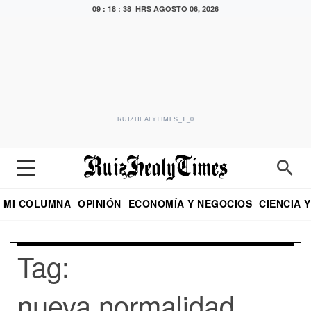
09 : 18 : 38 HRS
AGOSTO 06, 2026
RUIZHEALYTIMES_T_0
MI COLUMNA
OPINIÓN
ECONOMÍA Y NEGOCIOS
CIENCIA 
DIALOGO NOCTURNO
ECONOMISTA
EL UNIVERSAL
EDUARDO RUIZ HEALY EN FORMULA
PUEBLA
REFORMA
CRITERIO DE HI
Tag:
nueva normalidad