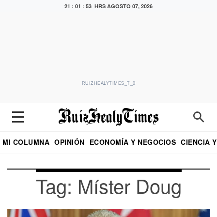
21 : 01 : 53 HRS
AGOSTO 07, 2026
RUIZHEALYTIMES_T_0
MI COLUMNA
OPINIÓN
ECONOMÍA Y NEGOCIOS
CIENCIA 
DIALOGO NOCTURNO
ECONOMISTA
EL UNIVERSAL
EDUARDO RUIZ HEALY EN FORMULA
PUEBLA
REFORMA
CRITERIO DE HI
Tag: Míster Doug