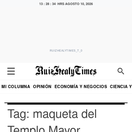
13 : 28 : 34 HRS
AGOSTO 10, 2026
RUIZHEALYTIMES_T_0
MI COLUMNA
OPINIÓN
ECONOMÍA Y NEGOCIOS
CIENCIA 
DIALOGO NOCTURNO
ECONOMISTA
EL UNIVERSAL
EDUARDO RUIZ HEALY EN FORMULA
PUEBLA
REFORMA
CRITERIO DE HI
Tag: maqueta del
Templo Mayor