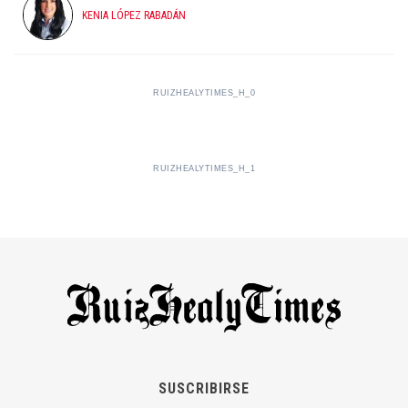
KENIA LÓPEZ RABADÁN
RUIZHEALYTIMES_H_0
RUIZHEALYTIMES_H_1
SUSCRIBIRSE