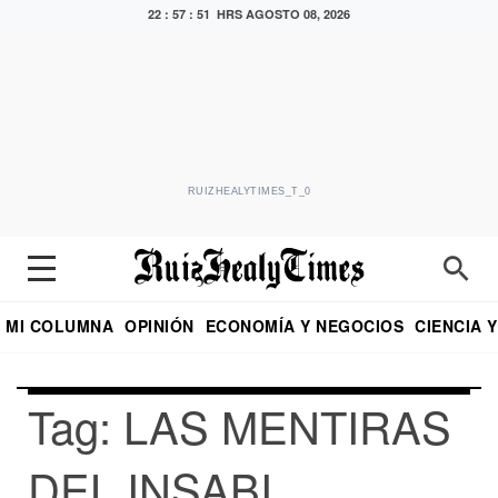
22 : 57 : 51 HRS
AGOSTO 08, 2026
RUIZHEALYTIMES_T_0
MI COLUMNA
OPINIÓN
ECONOMÍA Y NEGOCIOS
CIENCIA 
DIALOGO NOCTURNO
ECONOMISTA
EL UNIVERSAL
EDUARDO RUIZ HEALY EN FORMULA
PUEBLA
REFORMA
CRITERIO DE HI
Tag: LAS MENTIRAS
DEL INSABI