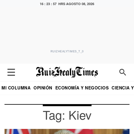
16 : 23 : 57 HRS
AGOSTO 08, 2026
RUIZHEALYTIMES_T_0
MI COLUMNA
OPINIÓN
ECONOMÍA Y NEGOCIOS
CIENCIA 
DIALOGO NOCTURNO
ECONOMISTA
EL UNIVERSAL
EDUARDO RUIZ HEALY EN FORMULA
PUEBLA
REFORMA
CRITERIO DE HI
Tag: Kiev