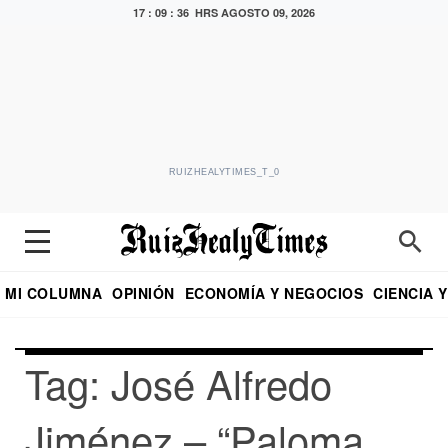
17 : 09 : 36 HRS
AGOSTO 09, 2026
RUIZHEALYTIMES_T_0
MI COLUMNA
OPINIÓN
ECONOMÍA Y NEGOCIOS
CIENCIA 
DIALOGO NOCTURNO
ECONOMISTA
EL UNIVERSAL
EDUARDO RUIZ HEALY EN FORMULA
PUEBLA
REFORMA
CRITERIO DE HI
Tag: José Alfredo
Jiménez – “Paloma