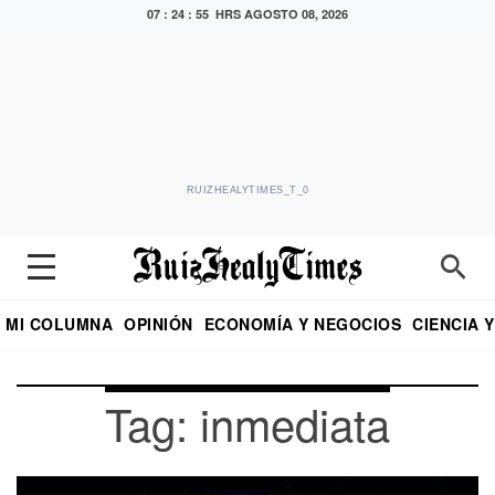
07 : 24 : 55 HRS
AGOSTO 08, 2026
RUIZHEALYTIMES_T_0
MI COLUMNA
OPINIÓN
ECONOMÍA Y NEGOCIOS
CIENCIA 
DIALOGO NOCTURNO
ECONOMISTA
EL UNIVERSAL
EDUARDO RUIZ HEALY EN FORMULA
PUEBLA
REFORMA
CRITERIO DE HI
Tag: inmediata