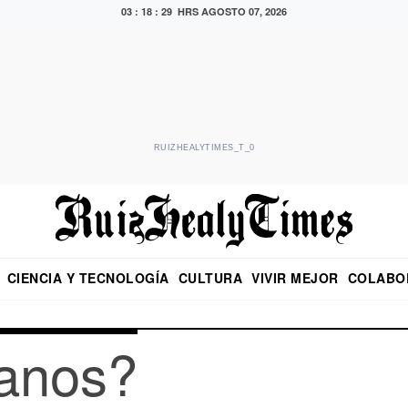
03 : 18 : 29 HRS
AGOSTO 07, 2026
RUIZHEALYTIMES_T_0
CIENCIA Y TECNOLOGÍA
CULTURA
VIVIR MEJOR
COLABO
NO
CRITERIO DE HIDALGO
EDUARDO RUIZ HEALY EN FORMULA
DIARIO DE CHIAPAS
PUEBLA
OPINIÓN
IMAGEN DE Z
EN EL ES
anos?