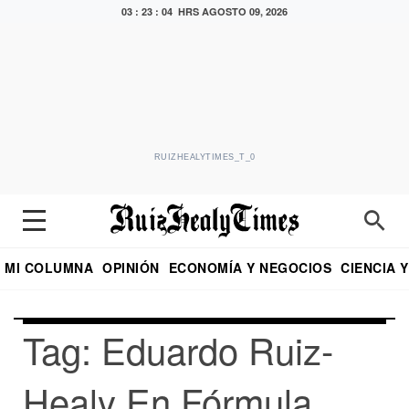
03 : 23 : 05 HRS
AGOSTO 09, 2026
RUIZHEALYTIMES_T_0
MI COLUMNA
OPINIÓN
ECONOMÍA Y NEGOCIOS
CIENCIA 
DIALOGO NOCTURNO
ECONOMISTA
EL UNIVERSAL
EDUARDO RUIZ HEALY EN FORMULA
PUEBLA
REFORMA
CRITERIO DE HI
Tag: Eduardo Ruiz-
Healy En Fórmula