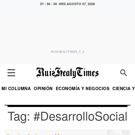
07 : 56 : 58 HRS
AGOSTO 07, 2026
RUIZHEALYTIMES_T_0
MI COLUMNA
OPINIÓN
ECONOMÍA Y NEGOCIOS
CIENCIA 
DIALOGO NOCTURNO
ECONOMISTA
EL UNIVERSAL
EDUARDO RUIZ HEALY EN FORMULA
PUEBLA
REFORMA
CRITERIO DE HI
Tag: #DesarrolloSocial