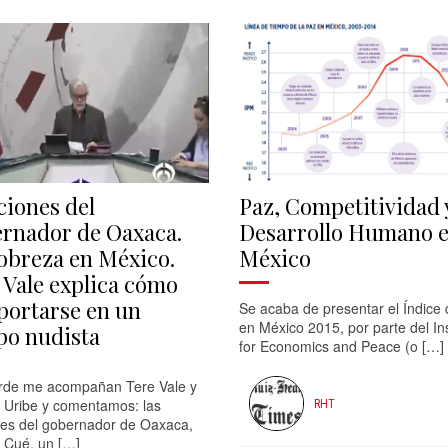
ciones del
Paz, Competitividad 
rnador de Oaxaca.
Desarrollo Humano 
obreza en México.
México
 Vale explica cómo
ortarse en un
Se acaba de presentar el Índice
en México 2015, por parte del Ins
o nudista
for Economics and Peace (o […]
arde me acompañan Tere Vale y
 Uribe y comentamos: las
RHT
ones del gobernador de Oaxaca,
 Cué, un […]