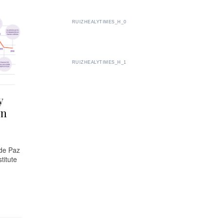
RUIZHEALYTIMES_H_0
RUIZHEALYTIMES_H_1
y
en
 de Paz
titute