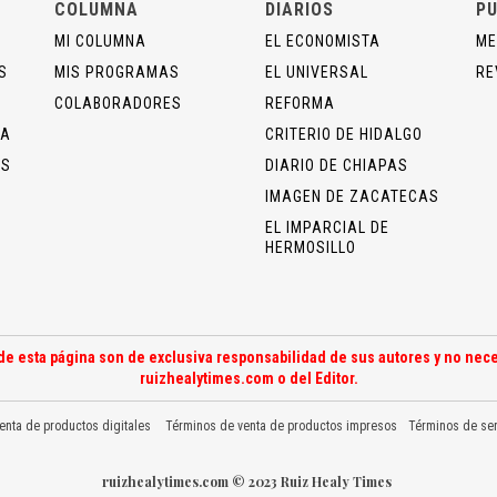
COLUMNA
DIARIOS
PU
MI COLUMNA
EL ECONOMISTA
ME
S
MIS PROGRAMAS
EL UNIVERSAL
RE
COLABORADORES
REFORMA
ÍA
CRITERIO DE HIDALGO
OS
DIARIO DE CHIAPAS
IMAGEN DE ZACATECAS
EL IMPARCIAL DE
HERMOSILLO
de esta página son de exclusiva responsabilidad de sus autores y no nece
ruizhealytimes.com o del Editor.
enta de productos digitales
Términos de venta de productos impresos
Términos de ser
ruizhealytimes.com © 2023 Ruiz Healy Times