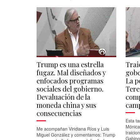
Trump es una estrella
Trai
fugaz. Mal diseñados y
gobe
enfocados programas
La p
sociales del gobierno.
Tere
Devaluación de la
comp
moneda china y sus
camp
consecuencias
Esta t
Mónica
Me acompañan Viridiana Ríos y Luis
traici
Miguel González y comentamos: Trump
Gabino