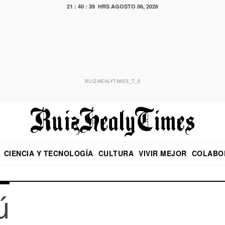
21 : 40 : 39 HRS
AGOSTO 06, 2026
RUIZHEALYTIMES_T_0
CIENCIA Y TECNOLOGÍA
CULTURA
VIVIR MEJOR
COLABO
NO
CRITERIO DE HIDALGO
EDUARDO RUIZ HEALY EN FORMULA
DIARIO DE CHIAPAS
PUEBLA
OPINIÓN
IMAGEN DE Z
EN EL ES
ú