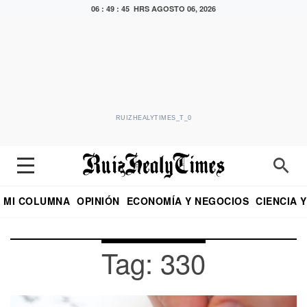
06 : 49 : 45 HRS
AGOSTO 06, 2026
RUIZHEALYTIMES_T_0
MI COLUMNA
OPINIÓN
ECONOMÍA Y NEGOCIOS
CIENCIA 
DIALOGO NOCTURNO
ECONOMISTA
EL UNIVERSAL
EDUARDO RUIZ HEALY EN FORMULA
PUEBLA
REFORMA
CRITERIO DE HI
Tag: 330