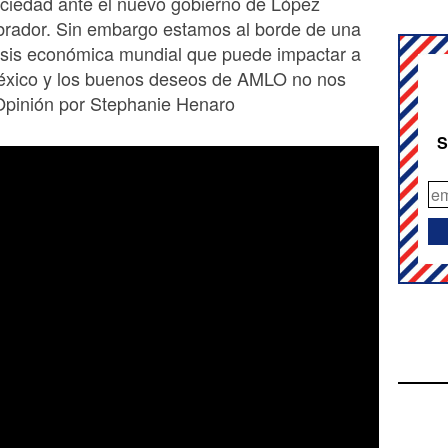
ciedad ante el nuevo gobierno de López
rador. Sin embargo estamos al borde de una
isis económica mundial que puede impactar a
xico y los buenos deseos de AMLO no nos
Opinión por Stephanie Henaro
S