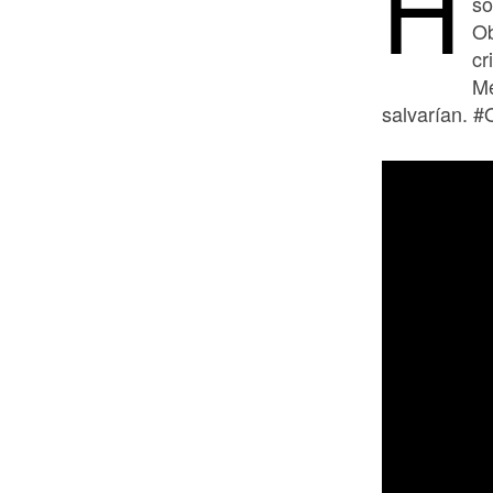
H
so
Ob
cr
Mé
salvarían. #