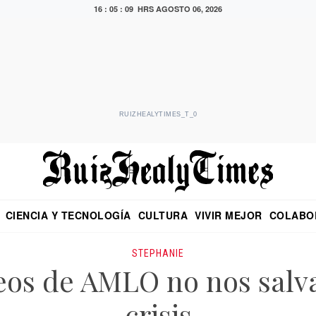
16 : 05 : 10 HRS
AGOSTO 06, 2026
RUIZHEALYTIMES_T_0
CIENCIA Y TECNOLOGÍA
CULTURA
VIVIR MEJOR
COLABO
NO
CRITERIO DE HIDALGO
EDUARDO RUIZ HEALY EN FORMULA
DIARIO DE CHIAPAS
PUEBLA
OPINIÓN
IMAGEN DE Z
EN EL ES
STEPHANIE
os de AMLO no nos salv
crisis