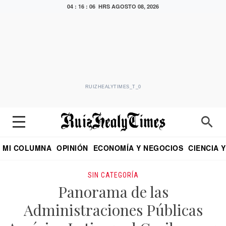
04 : 16 : 08 HRS
AGOSTO 08, 2026
RUIZHEALYTIMES_T_0
MI COLUMNA
OPINIÓN
ECONOMÍA Y NEGOCIOS
CIENCIA 
DIALOGO NOCTURNO
ECONOMISTA
EL UNIVERSAL
EDUARDO RUIZ HEALY EN FORMULA
PUEBLA
REFORMA
CRITERIO DE HI
SIN CATEGORÍA
Panorama de las
Administraciones Públicas