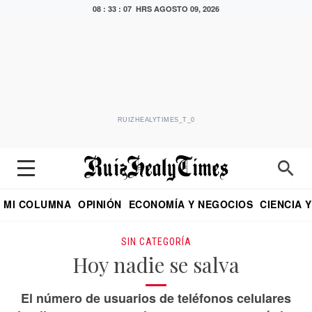
08 : 33 : 08 HRS
AGOSTO 09, 2026
RUIZHEALYTIMES_T_0
MI COLUMNA
OPINIÓN
ECONOMÍA Y NEGOCIOS
CIENCIA 
DIALOGO NOCTURNO
ECONOMISTA
EL UNIVERSAL
EDUARDO RUIZ HEALY EN FORMULA
PUEBLA
REFORMA
CRITERIO DE HI
SIN CATEGORÍA
Hoy nadie se salva
El número de usuarios de teléfonos celulares