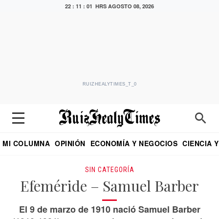
22 : 11 : 02 HRS
AGOSTO 08, 2026
RUIZHEALYTIMES_T_0
MI COLUMNA
OPINIÓN
ECONOMÍA Y NEGOCIOS
CIENCIA 
DIALOGO NOCTURNO
ECONOMISTA
EL UNIVERSAL
EDUARDO RUIZ HEALY EN FORMULA
PUEBLA
REFORMA
CRITERIO DE HI
SIN CATEGORÍA
Efeméride – Samuel Barber
El 9 de marzo de 1910 nació Samuel Barber