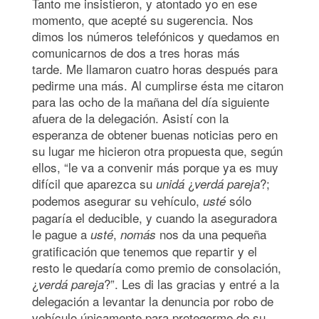
Tanto me insistieron, y atontado yo en ese
momento, que acepté su sugerencia. Nos
dimos los números telefónicos y quedamos en
comunicarnos de dos a tres horas más
tarde. Me llamaron cuatro horas después para
pedirme una más. Al cumplirse ésta me citaron
para las ocho de la mañana del día siguiente
afuera de la delegación. Asistí con la
esperanza de obtener buenas noticias pero en
su lugar me hicieron otra propuesta que, según
ellos, “le va a convenir más porque ya es muy
difícil que aparezca su
¿
?;
unidá
verdá pareja
podemos asegurar su vehículo,
sólo
usté
pagaría el deducible, y cuando la aseguradora
le pague a
,
nos da una pequeña
usté
nomás
gratificación que tenemos que repartir y el
resto le quedaría como premio de consolación,
¿
?”. Les di las gracias y entré a la
verdá pareja
delegación a levantar la denuncia por robo de
vehículo únicamente para protegerme de su