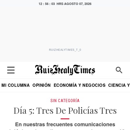
12 : 56 : 04 HRS
AGOSTO 07, 2026
RUIZHEALYTIMES_T_0
MI COLUMNA
OPINIÓN
ECONOMÍA Y NEGOCIOS
CIENCIA 
DIALOGO NOCTURNO
ECONOMISTA
EL UNIVERSAL
EDUARDO RUIZ HEALY EN FORMULA
PUEBLA
REFORMA
CRITERIO DE HI
SIN CATEGORÍA
Día 5: Tres De Policías Tres
En nuestras frecuentes comunicaciones