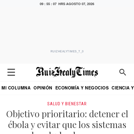
09 : 55 : 08 HRS
AGOSTO 07, 2026
RUIZHEALYTIMES_T_0
MI COLUMNA
OPINIÓN
ECONOMÍA Y NEGOCIOS
CIENCIA 
DIALOGO NOCTURNO
ECONOMISTA
EL UNIVERSAL
EDUARDO RUIZ HEALY EN FORMULA
PUEBLA
REFORMA
CRITERIO DE HI
SALUD Y BIENESTAR
Objetivo prioritario: detener el
ébola y evitar que los sistemas