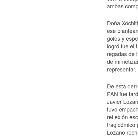
ambas compar
Doña Xóchit
ese planteam
goles y espe
logró fue el 
regadas de 
de mimetizar
representar.
De esta derro
PAN fue tard
Javier Lozan
tuvo empacho
reflexión es
tragicómico 
Lozano recri