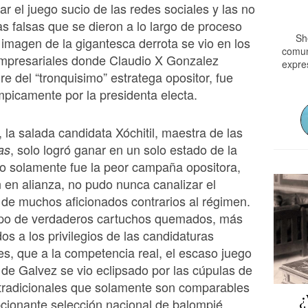
ar el juego sucio de las redes sociales y las no
as falsas que se dieron a lo largo de proceso
Sh
a imagen de la gigantesca derrota se vio en los
comun
empresariales donde Claudio X Gonzalez
expres
re del “tronquisimo” estratega opositor, fue
mpicamente por la presidenta electa.
, la salada candidata Xóchitil, maestra de las
, solo logró ganar en un solo estado de la
as
o solamente fue la peor campaña opositora,
 en alianza, no pudo nunca canalizar el
de muchos aficionados contrarios al régimen.
po de verdaderos cartuchos quemados, más
s a los privilegios de las candidaturas
es, que a la competencia real, el escaso juego
de Galvez se vio eclipsado por las cúpulas de
 tradicionales que solamente son comparables
¿
cionante selección nacional de balompié,