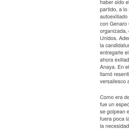
haber sido e
partido, a lo
autoexiliado
con Genaro 
organizada, 
Unidos. Adem
la candidatu
entregarle e
ahora exilia
Anaya. En el
llamó resent
versallesco 
Como era de
fue un espec
se golpean e
fuera poca la
la necesidad