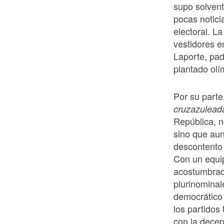
supo solvent
pocas notici
electoral. L
vestidores 
Laporte, pad
plantado olí
Por su parte
cruzazulead
República, n
sino que aun
descontento 
Con un equi
acostumbrado
plurinominal
democrático 
los partidos
con la decep