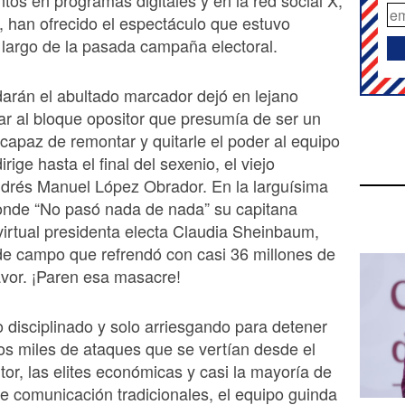
r, han ofrecido el espectáculo que estuvo
 largo de la pasada campaña electoral.
arán el abultado marcador dejó en lejano
r al bloque opositor que presumía de ser un
capaz de remontar y quitarle el poder al equipo
rige hasta el final del sexenio, el viejo
ndrés Manuel López Obrador. En la larguísima
nde “No pasó nada de nada” su capitana
a virtual presidenta electa Claudia Sheinbaum,
de campo que refrendó con casi 36 millones de
avor. ¡Paren esa masacre!
o disciplinado y solo arriesgando para detener
os miles de ataques que se vertían desde el
tor, las elites económicas y casi la mayoría de
e comunicación tradicionales, el equipo guinda