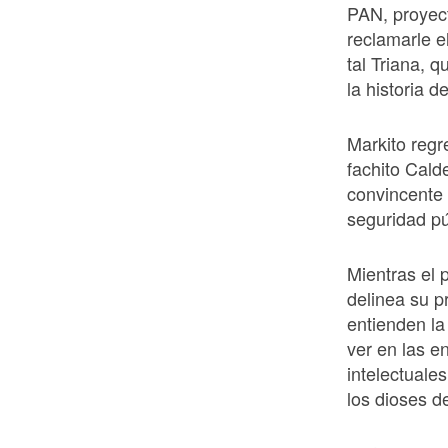
PAN, proyec
reclamarle e
tal Triana, 
la historia d
Markito regr
fachito Cal
convincente 
seguridad pú
Mientras el
delinea su p
entienden l
ver en las e
intelectuale
los dioses de