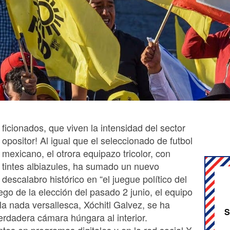
ficionados, que viven la intensidad del sector
opositor! Al igual que el seleccionado de futbol
mexicano, el otrora equipazo tricolor, con
tintes albiazules, ha sumado un nuevo
descalabro histórico en “el juegue político del
go de la elección del pasado 2 junio, el equipo
 la nada versallesca, Xóchitl Galvez, se ha
S
erdadera cámara húngara al interior.
tos en programas digitales y en la red social X,