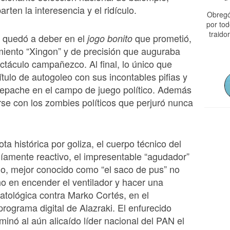
ten la interesencia y el ridículo.
Obregó
por tod
traido
l quedó a deber en el
que prometió,
jogo bonito
iento “Xingon” y de precisión que auguraba
ctáculo campañezco. Al final, lo único que
título de autogoleo con sus incontables pifias y
tepache en el campo de juego político. Además
se con los zombies políticos que perjuró nunca
ta histórica por goliza, el cuerpo técnico del
íamente reactivo, el impresentable “agudador”
o, mejor conocido como “el saco de pus” no
 en encender el ventilador y hacer una
catológica contra Marko Cortés, en el
programa digital de Alazraki. El enfurecido
minó al aún alicaído líder nacional del PAN el