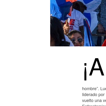
¡A
hombre”. Lue
liderado por
vuelto una v
Enfrentamien