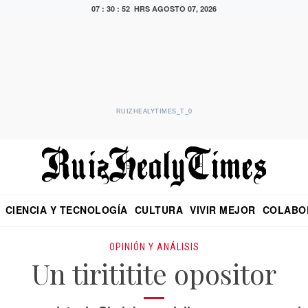
07 : 30 : 53 HRS
AGOSTO 07, 2026
RUIZHEALYTIMES_T_0
CIENCIA Y TECNOLOGÍA
CULTURA
VIVIR MEJOR
COLABO
NO
CRITERIO DE HIDALGO
EDUARDO RUIZ HEALY EN FORMULA
DIARIO DE CHIAPAS
PUEBLA
OPINIÓN
IMAGEN DE Z
EN EL ES
OPINIÓN Y ANÁLISIS
Un tirititite opositor