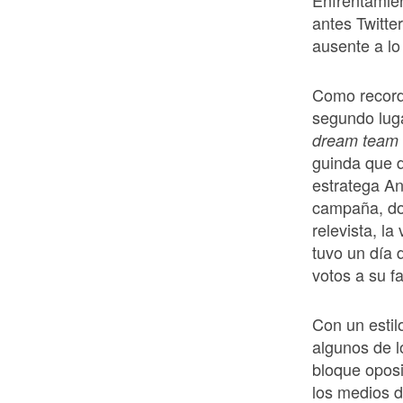
antes Twitte
ausente a lo
Como record
segundo luga
dream team
guinda que di
estratega A
campaña, do
relevista, l
tuvo un día 
votos a su f
Con un estil
algunos de l
bloque oposi
los medios d