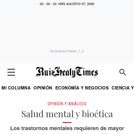
03 : 30 : 34 HRS
AGOSTO 07, 2026
RUIZHEALYTIMES_T_0
MI COLUMNA
OPINIÓN
ECONOMÍA Y NEGOCIOS
CIENCIA 
DIALOGO NOCTURNO
ECONOMISTA
EL UNIVERSAL
EDUARDO RUIZ HEALY EN FORMULA
PUEBLA
REFORMA
CRITERIO DE HI
OPINIÓN Y ANÁLISIS
Salud mental y bioética
Los trastornos mentales requieren de mayor