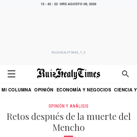
15 : 42 : 23 HRS
AGOSTO 09, 2026
RUIZHEALYTIMES_T_0
MI COLUMNA
OPINIÓN
ECONOMÍA Y NEGOCIOS
CIENCIA 
DIALOGO NOCTURNO
ECONOMISTA
EL UNIVERSAL
EDUARDO RUIZ HEALY EN FORMULA
PUEBLA
REFORMA
CRITERIO DE HI
OPINIÓN Y ANÁLISIS
Retos después de la muerte del
Mencho