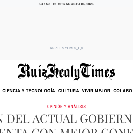
04 : 50 : 13 HRS
AGOSTO 06, 2026
RUIZHEALYTIMES_T_0
CIENCIA Y TECNOLOGÍA
CULTURA
VIVIR MEJOR
COLABO
NO
CRITERIO DE HIDALGO
EDUARDO RUIZ HEALY EN FORMULA
DIARIO DE CHIAPAS
PUEBLA
OPINIÓN
IMAGEN DE Z
EN EL ES
OPINIÓN Y ANÁLISIS
N DEL ACTUAL GOBIERN
ENTA CON MEJOR CONE