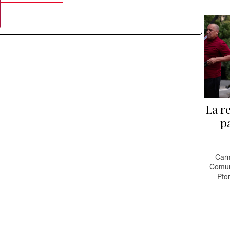
La r
p
Carm
Comuni
Pfo