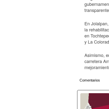
gubernament
transparente
En Jolalpan,
la rehabilita
en Tochtepe
y La Colorad
Asimismo, en
carretera Am
mejoramiento
Comentarios