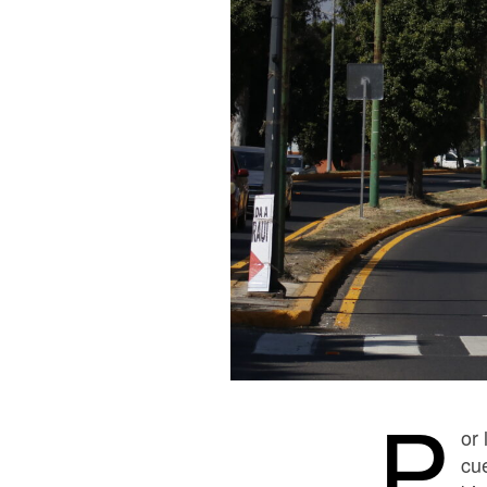
P
or 
cu