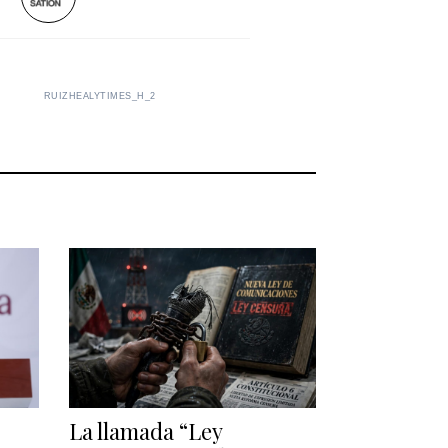
RUIZHEALYTIMES_H_2
La llamada “Ley