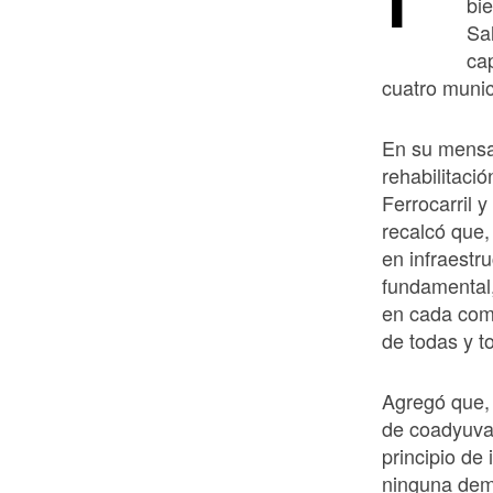
bi
Sa
ca
cuatro munic
En su mensaj
rehabilitaci
Ferrocarril y
recalcó que,
en infraestru
fundamental
en cada com
de todas y t
Agregó que, 
de coadyuva
principio de
ninguna dem