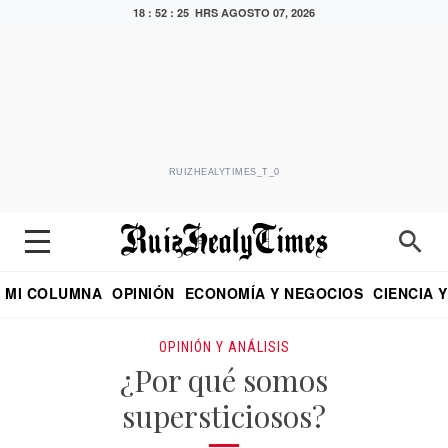
18 : 52 : 26 HRS
AGOSTO 07, 2026
RUIZHEALYTIMES_T_0
MI COLUMNA
OPINIÓN
ECONOMÍA Y NEGOCIOS
CIENCIA 
DIALOGO NOCTURNO
ECONOMISTA
EL UNIVERSAL
EDUARDO RUIZ HEALY EN FORMULA
PUEBLA
REFORMA
CRITERIO DE HI
OPINIÓN Y ANÁLISIS
¿Por qué somos
supersticiosos?