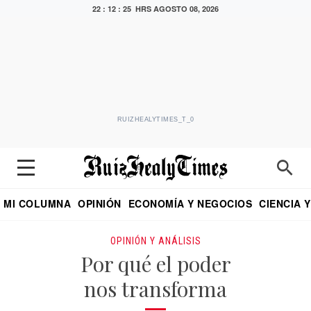
22 : 12 : 26 HRS
AGOSTO 08, 2026
RUIZHEALYTIMES_T_0
MI COLUMNA
OPINIÓN
ECONOMÍA Y NEGOCIOS
CIENCIA 
DIALOGO NOCTURNO
ECONOMISTA
EL UNIVERSAL
EDUARDO RUIZ HEALY EN FORMULA
PUEBLA
REFORMA
CRITERIO DE HI
OPINIÓN Y ANÁLISIS
Por qué el poder
nos transforma