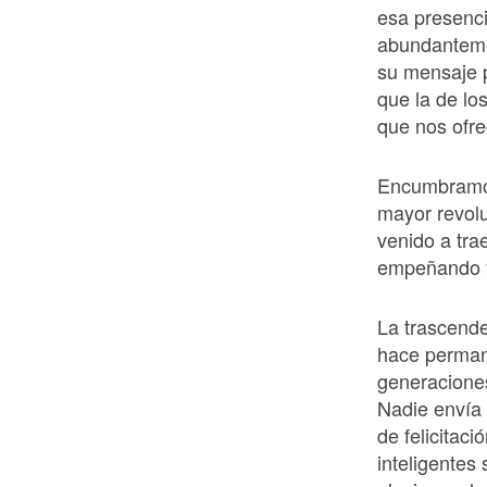
esa presenci
abundanteme
su mensaje p
que la de lo
que nos ofre
Encumbramos
mayor revoluc
venido a trae
empeñando y
La trascende
hace permane
generacione
Nadie envía p
de felicitac
inteligentes