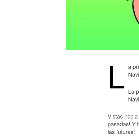
L
a pr
Nav
La p
Nav
Vistas hacia
pasadas! Y h
las futuras!