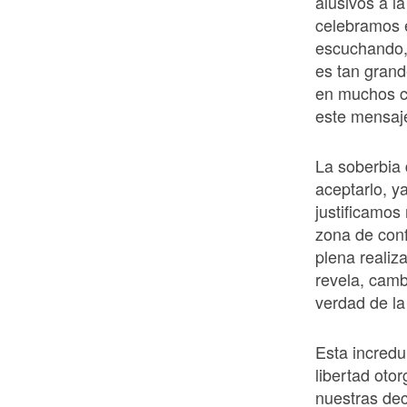
alusivos a l
celebramos 
escuchando,
es tan grand
en muchos ca
este mensaje
La soberbia 
aceptarlo, y
justificamos
zona de conf
plena realiz
revela, camb
verdad de la
Esta incredu
libertad oto
nuestras dec