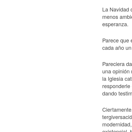
La Navidad 
menos ambie
esperanza.
Parece que e
cada año un
Pareciera dar
una opinión 
la Iglesia c
responderle 
dando testim
Ciertamente.
tergiversació
modernidad, 
existencial,