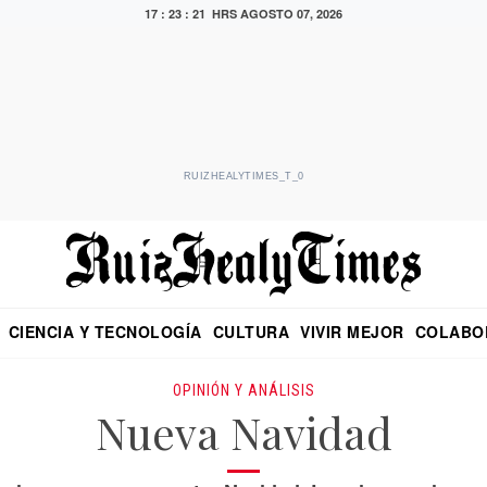
17 : 23 : 22 HRS
AGOSTO 07, 2026
RUIZHEALYTIMES_T_0
CIENCIA Y TECNOLOGÍA
CULTURA
VIVIR MEJOR
COLABO
NO
CRITERIO DE HIDALGO
EDUARDO RUIZ HEALY EN FORMULA
DIARIO DE CHIAPAS
PUEBLA
OPINIÓN
IMAGEN DE Z
EN EL ES
OPINIÓN Y ANÁLISIS
Nueva Navidad