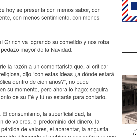
de hoy se presenta con menos sabor, con
nte, con menos sentimiento, con menos
l Grinch va logrando su cometido y nos roba
 pedazo mayor de la Navidad.
le la razón a un comentarista que, al criticar
religiosa, dijo “con estas ideas ¿a dónde estará
atólica dentro de cien años?”, no pude
en su momento, pero ahora lo hago: seguirá
onio de su Fé y tú no estarás para contarlo.
 El consumismo, la superficialidad, la
n de valores, el predominio del dinero, la
pérdida de valores, el aparentar, la angustia
¿
 han ido diluyendo el ambiente navideño que nos