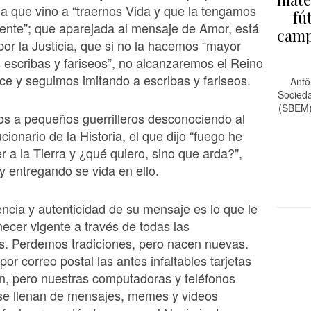
a que vino a “traernos Vida y que la tengamos
fú
nte”; que aparejada al mensaje de Amor, está
camp
or la Justicia, que si no la hacemos “mayor
s escribas y fariseos”, no alcanzaremos el Reino
ce y seguimos imitando a escribas y fariseos.
Antô
Socied
(SBEM)
 a pequeños guerrilleros desconociendo al
ionario de la Historia, el que dijo “fuego he
r a la Tierra y ¿qué quiero, sino que arda?",
 entregando se vida en ello.
ncia y autenticidad de su mensaje es lo que le
cer vigente a través de todas las
s. Perdemos tradiciones, pero nacen nuevas.
or correo postal las antes infaltables tarjetas
ión, pero nuestras computadoras y teléfonos
 se llenan de mensajes, memes y videos