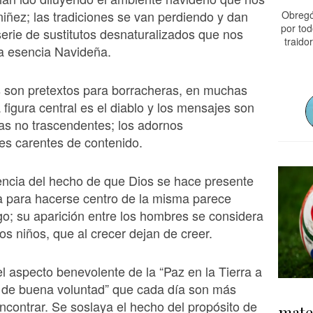
 niñez; las tradiciones se van perdiendo y dan
Obregó
por tod
erie de sustitutos desnaturalizados que nos
traido
a esencia Navideña.
 son pretextos para borracheras, en muchas
 figura central es el diablo y los mensajes son
as no trascendentes; los adornos
es carentes de contenido.
encia del hecho de que Dios se hace presente
ia para hacerse centro de la misma parece
go; su aparición entre los hombres se considera
os niños, que al crecer dejan de creer.
el aspecto benevolente de la “Paz en la Tierra a
 de buena voluntad” que cada día son más
 encontrar. Se soslaya el hecho del propósito de
mate