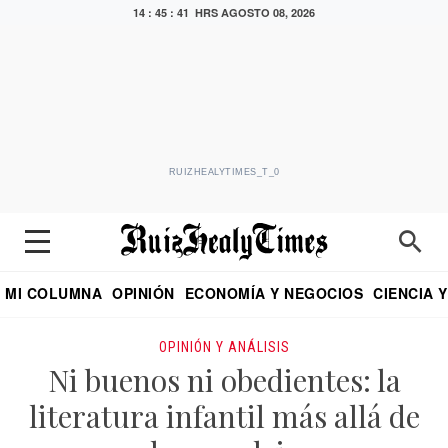
14 : 45 : 42 HRS
AGOSTO 08, 2026
RUIZHEALYTIMES_T_0
MI COLUMNA
OPINIÓN
ECONOMÍA Y NEGOCIOS
CIENCIA 
DIALOGO NOCTURNO
ECONOMISTA
EL UNIVERSAL
EDUARDO RUIZ HEALY EN FORMULA
PUEBLA
REFORMA
CRITERIO DE HI
OPINIÓN Y ANÁLISIS
Ni buenos ni obedientes: la
literatura infantil más allá de