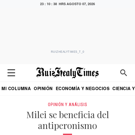
23 : 10 : 40 HRS
AGOSTO 07, 2026
RUIZHEALYTIMES_T_0
MI COLUMNA
OPINIÓN
ECONOMÍA Y NEGOCIOS
CIENCIA 
DIALOGO NOCTURNO
ECONOMISTA
EL UNIVERSAL
EDUARDO RUIZ HEALY EN FORMULA
PUEBLA
REFORMA
CRITERIO DE HI
OPINIÓN Y ANÁLISIS
Milei se beneficia del
antiperonismo