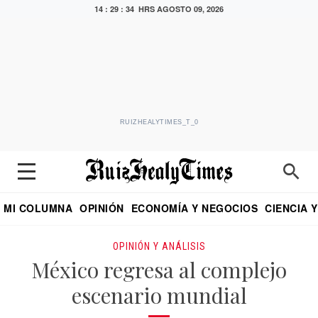
14 : 29 : 35 HRS
AGOSTO 09, 2026
RUIZHEALYTIMES_T_0
MI COLUMNA
OPINIÓN
ECONOMÍA Y NEGOCIOS
CIENCIA 
DIALOGO NOCTURNO
ECONOMISTA
EL UNIVERSAL
EDUARDO RUIZ HEALY EN FORMULA
PUEBLA
REFORMA
CRITERIO DE HI
OPINIÓN Y ANÁLISIS
México regresa al complejo
escenario mundial