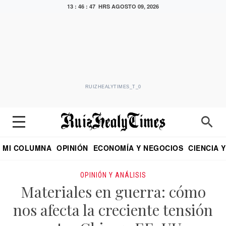
13 : 46 : 48 HRS
AGOSTO 09, 2026
RUIZHEALYTIMES_T_0
MI COLUMNA
OPINIÓN
ECONOMÍA Y NEGOCIOS
CIENCIA 
DIALOGO NOCTURNO
ECONOMISTA
EL UNIVERSAL
EDUARDO RUIZ HEALY EN FORMULA
PUEBLA
REFORMA
CRITERIO DE HI
OPINIÓN Y ANÁLISIS
Materiales en guerra: cómo
nos afecta la creciente tensión