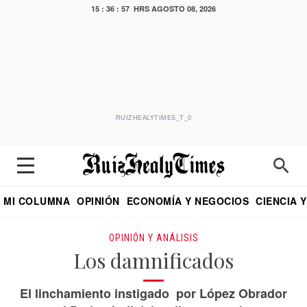
15 : 36 : 58 HRS
AGOSTO 08, 2026
RUIZHEALYTIMES_T_0
MI COLUMNA
OPINIÓN
ECONOMÍA Y NEGOCIOS
CIENCIA 
DIALOGO NOCTURNO
ECONOMISTA
EL UNIVERSAL
EDUARDO RUIZ HEALY EN FORMULA
PUEBLA
REFORMA
CRITERIO DE HI
OPINIÓN Y ANÁLISIS
Los damnificados
El linchamiento instigado por López Obrador