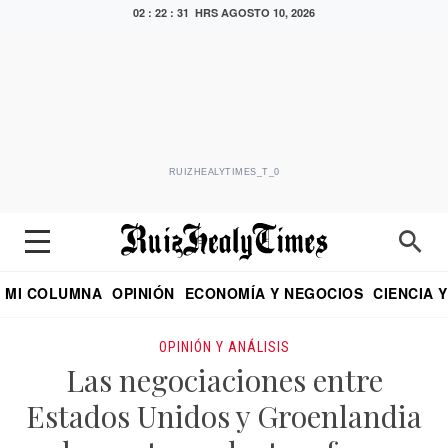
02 : 22 : 32 HRS
AGOSTO 10, 2026
RUIZHEALYTIMES_T_0
MI COLUMNA
OPINIÓN
ECONOMÍA Y NEGOCIOS
CIENCIA 
DIALOGO NOCTURNO
ECONOMISTA
EL UNIVERSAL
EDUARDO RUIZ HEALY EN FORMULA
PUEBLA
REFORMA
CRITERIO DE HI
OPINIÓN Y ANÁLISIS
Las negociaciones entre
Estados Unidos y Groenlandia