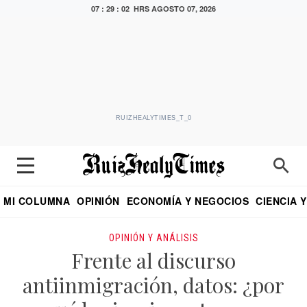
07 : 29 : 03 HRS
AGOSTO 07, 2026
RUIZHEALYTIMES_T_0
MI COLUMNA
OPINIÓN
ECONOMÍA Y NEGOCIOS
CIENCIA 
DIALOGO NOCTURNO
ECONOMISTA
EL UNIVERSAL
EDUARDO RUIZ HEALY EN FORMULA
PUEBLA
REFORMA
CRITERIO DE HI
OPINIÓN Y ANÁLISIS
Frente al discurso
antiinmigración, datos: ¿por