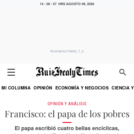
14 : 08 : 58 HRS
AGOSTO 09, 2026
RUIZHEALYTIMES_T_0
MI COLUMNA
OPINIÓN
ECONOMÍA Y NEGOCIOS
CIENCIA 
DIALOGO NOCTURNO
ECONOMISTA
EL UNIVERSAL
EDUARDO RUIZ HEALY EN FORMULA
PUEBLA
REFORMA
CRITERIO DE HI
OPINIÓN Y ANÁLISIS
Francisco: el papa de los pobres
El papa escribió cuatro bellas encíclicas,