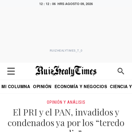
12 : 12 : 07 HRS
AGOSTO 09, 2026
RUIZHEALYTIMES_T_0
MI COLUMNA
OPINIÓN
ECONOMÍA Y NEGOCIOS
CIENCIA 
DIALOGO NOCTURNO
ECONOMISTA
EL UNIVERSAL
EDUARDO RUIZ HEALY EN FORMULA
PUEBLA
REFORMA
CRITERIO DE HI
OPINIÓN Y ANÁLISIS
El PRI y el PAN, invadidos y
condenados ya por los “teredo