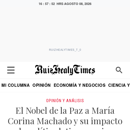
16 : 57 : 53 HRS
AGOSTO 08, 2026
RUIZHEALYTIMES_T_0
MI COLUMNA
OPINIÓN
ECONOMÍA Y NEGOCIOS
CIENCIA 
DIALOGO NOCTURNO
ECONOMISTA
EL UNIVERSAL
EDUARDO RUIZ HEALY EN FORMULA
PUEBLA
REFORMA
CRITERIO DE HI
OPINIÓN Y ANÁLISIS
El Nobel de la Paz a María
Corina Machado y su impacto