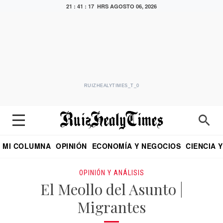
21 : 41 : 18 HRS
AGOSTO 06, 2026
RUIZHEALYTIMES_T_0
MI COLUMNA
OPINIÓN
ECONOMÍA Y NEGOCIOS
CIENCIA 
DIALOGO NOCTURNO
ECONOMISTA
EL UNIVERSAL
EDUARDO RUIZ HEALY EN FORMULA
PUEBLA
REFORMA
CRITERIO DE HI
OPINIÓN Y ANÁLISIS
El Meollo del Asunto |
Migrantes