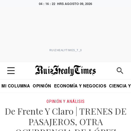
04 : 16 : 23 HRS
AGOSTO 09, 2026
RUIZHEALYTIMES_T_0
MI COLUMNA
OPINIÓN
ECONOMÍA Y NEGOCIOS
CIENCIA 
DIALOGO NOCTURNO
ECONOMISTA
EL UNIVERSAL
EDUARDO RUIZ HEALY EN FORMULA
PUEBLA
REFORMA
CRITERIO DE HI
OPINIÓN Y ANÁLISIS
De Frente Y Claro | TRENES DE
PASAJEROS, OTRA