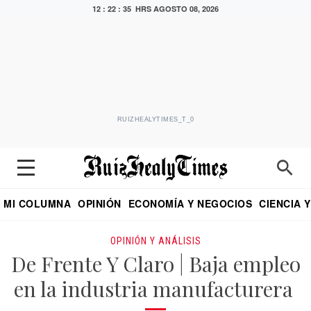
12 : 22 : 36 HRS
AGOSTO 08, 2026
RUIZHEALYTIMES_T_0
MI COLUMNA
OPINIÓN
ECONOMÍA Y NEGOCIOS
CIENCIA 
DIALOGO NOCTURNO
ECONOMISTA
EL UNIVERSAL
EDUARDO RUIZ HEALY EN FORMULA
PUEBLA
REFORMA
CRITERIO DE HI
OPINIÓN Y ANÁLISIS
De Frente Y Claro | Baja empleo
en la industria manufacturera