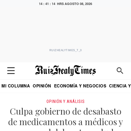
14 : 41 : 15 HRS
AGOSTO 08, 2026
RUIZHEALYTIMES_T_0
MI COLUMNA
OPINIÓN
ECONOMÍA Y NEGOCIOS
CIENCIA 
DIALOGO NOCTURNO
ECONOMISTA
EL UNIVERSAL
EDUARDO RUIZ HEALY EN FORMULA
PUEBLA
REFORMA
CRITERIO DE HI
OPINIÓN Y ANÁLISIS
Culpa gobierno de desabasto
de medicamentos a médicos y