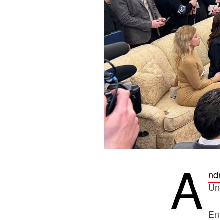
A
nd
Uni
En