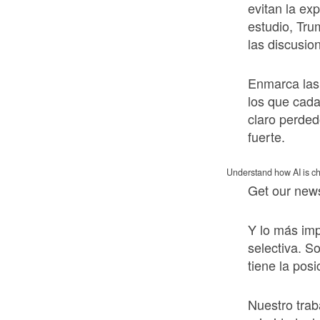
evitan la ex
estudio, Trum
las discusion
Enmarca las
los que cada
claro perded
fuerte.
Understand how AI is c
Get our news
Y lo más im
selectiva. S
tiene la posi
Nuestro tra