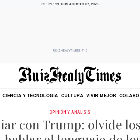
09 : 39 : 30 HRS
AGOSTO 07, 2026
RUIZHEALYTIMES_T_0
CIENCIA Y TECNOLOGÍA
CULTURA
VIVIR MEJOR
COLABO
NO
CRITERIO DE HIDALGO
EDUARDO RUIZ HEALY EN FORMULA
DIARIO DE CHIAPAS
PUEBLA
OPINIÓN
IMAGEN DE Z
EN EL ES
OPINIÓN Y ANÁLISIS
ar con Trump: olvide los 
 hablar el lenguaje de lo