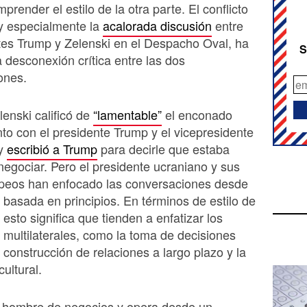
prender el estilo de la otra parte. El conflicto
y especialmente la
acalorada discusión
entre
tes Trump y Zelenski en el Despacho Oval, ha
S
 desconexión crítica entre las dos
ones.
lenski calificó de
“lamentable”
el enconado
to con el presidente Trump y el vicepresidente
 y
escribió a Trump
para decirle que estaba
negociar. Pero el presidente ucraniano y sus
opeos han enfocado las conversaciones desde
 basada en principios. En términos de estilo de
esto significa que tienden a enfatizar los
ultilaterales, como la toma de decisiones
a construcción de relaciones a largo plazo y la
cultural.
 hombre de negocios y opera desde un