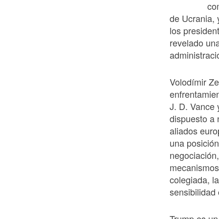
com
de Ucrania, 
los presiden
revelado una
administraci
Volodímir Ze
enfrentamien
J. D. Vance
dispuesto a 
aliados eur
una posición
negociación, 
mecanismos m
colegiada, l
sensibilidad 
Trump es un