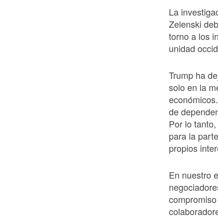
La investiga
Zelenski deb
torno a los 
unidad occid
Trump ha dej
solo en la m
económicos.
de dependenc
Por lo tanto
para la part
propios inte
En nuestro e
negociadores
compromiso 
colaboradore