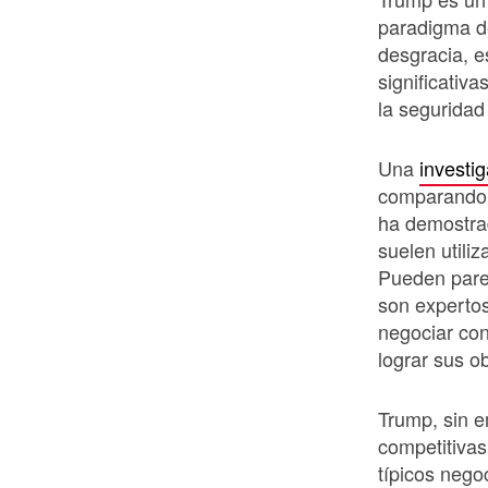
paradigma d
desgracia, e
significativa
la seguridad
Una
investi
comparando l
ha demostra
suelen utili
Pueden parec
son expertos
negociar con
lograr sus ob
Trump, sin e
competitivas
típicos nego