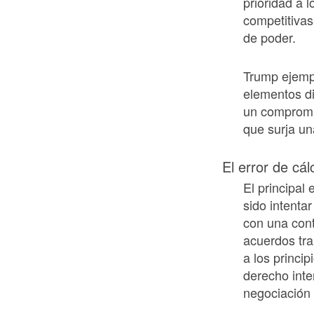
prioridad a l
competitivas
de poder.
Trump ejempl
elementos di
un compromi
que surja un
El error de cál
El principal
sido intenta
con una cont
acuerdos tra
a los princip
derecho inte
negociación