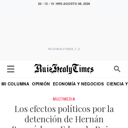
20 : 12 : 10 HRS
AGOSTO 08, 2026
RUIZHEALYTIMES_T_0
MI COLUMNA
OPINIÓN
ECONOMÍA Y NEGOCIOS
CIENCIA 
DIALOGO NOCTURNO
ECONOMISTA
EL UNIVERSAL
EDUARDO RUIZ HEALY EN FORMULA
PUEBLA
REFORMA
CRITERIO DE HI
MULTIMEDIA
Los efectos políticos por la
detención de Hernán