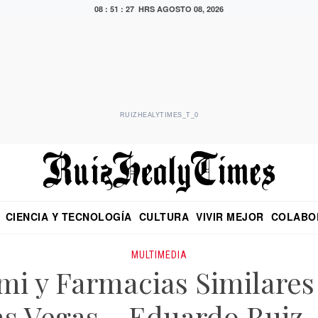
08 : 51 : 28 HRS
AGOSTO 08, 2026
RUIZHEALYTIMES_T_0
CIENCIA Y TECNOLOGÍA
CULTURA
VIVIR MEJOR
COLABO
NO
CRITERIO DE HIDALGO
EDUARDO RUIZ HEALY EN FORMULA
DIARIO DE CHIAPAS
PUEBLA
OPINIÓN
IMAGEN DE Z
EN EL ES
MULTIMEDIA
mi y Farmacias Similares
as Vegas – Eduardo Ruiz