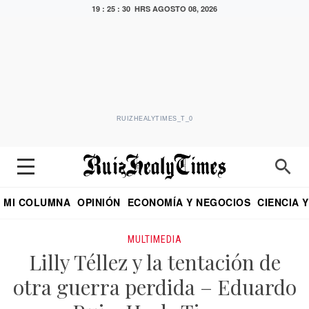
19 : 25 : 30 HRS
AGOSTO 08, 2026
RUIZHEALYTIMES_T_0
MI COLUMNA
OPINIÓN
ECONOMÍA Y NEGOCIOS
CIENCIA 
DIALOGO NOCTURNO
ECONOMISTA
EL UNIVERSAL
EDUARDO RUIZ HEALY EN FORMULA
PUEBLA
REFORMA
CRITERIO DE HI
MULTIMEDIA
Lilly Téllez y la tentación de
otra guerra perdida – Eduardo