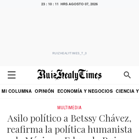
23 : 10 : 11 HRS
AGOSTO 07, 2026
RUIZHEALYTIMES_T_0
MI COLUMNA
OPINIÓN
ECONOMÍA Y NEGOCIOS
CIENCIA 
DIALOGO NOCTURNO
ECONOMISTA
EL UNIVERSAL
EDUARDO RUIZ HEALY EN FORMULA
PUEBLA
REFORMA
CRITERIO DE HI
MULTIMEDIA
Asilo político a Betssy Chávez,
reafirma la política humanista