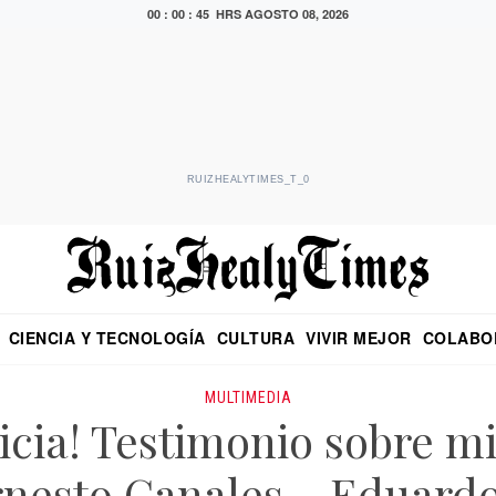
00 : 00 : 45 HRS
AGOSTO 08, 2026
RUIZHEALYTIMES_T_0
CIENCIA Y TECNOLOGÍA
CULTURA
VIVIR MEJOR
COLABO
NO
CRITERIO DE HIDALGO
EDUARDO RUIZ HEALY EN FORMULA
DIARIO DE CHIAPAS
PUEBLA
OPINIÓN
IMAGEN DE Z
EN EL ES
MULTIMEDIA
icia! Testimonio sobre mi
rnesto Canales – Eduard