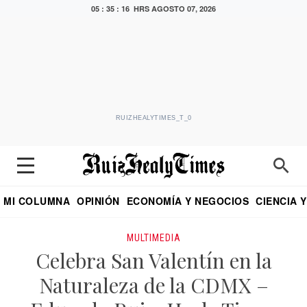
05 : 35 : 16 HRS
AGOSTO 07, 2026
RUIZHEALYTIMES_T_0
MI COLUMNA
OPINIÓN
ECONOMÍA Y NEGOCIOS
CIENCIA 
DIALOGO NOCTURNO
ECONOMISTA
EL UNIVERSAL
EDUARDO RUIZ HEALY EN FORMULA
PUEBLA
REFORMA
CRITERIO DE HI
MULTIMEDIA
Celebra San Valentín en la
Naturaleza de la CDMX –