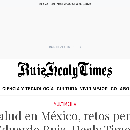
20 : 35 : 44 HRS
AGOSTO 07, 2026
RUIZHEALYTIMES_T_0
CIENCIA Y TECNOLOGÍA
CULTURA
VIVIR MEJOR
COLABO
NO
CRITERIO DE HIDALGO
EDUARDO RUIZ HEALY EN FORMULA
DIARIO DE CHIAPAS
PUEBLA
OPINIÓN
IMAGEN DE Z
EN EL ES
MULTIMEDIA
salud en México, retos per
Eduardo Ruiz-Healy Time